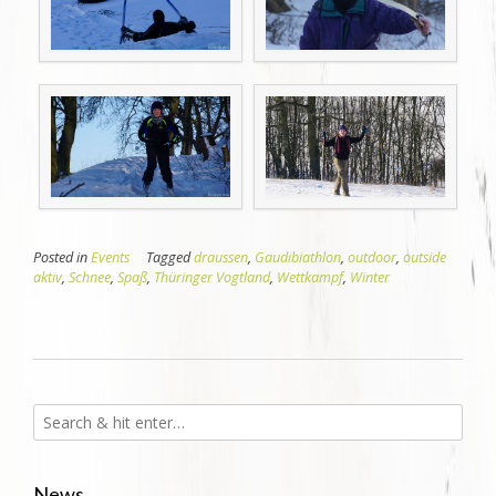
Posted in
Events
Tagged
draussen
,
Gaudibiathlon
,
outdoor
,
outside
aktiv
,
Schnee
,
Spaß
,
Thüringer Vogtland
,
Wettkampf
,
Winter
News