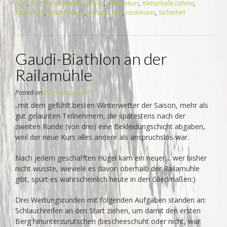
Hilfe
,
Faszination meets outdoor
,
Intensivkurs
,
Kletterhalle Löhma
,
Kletterkurs
,
Klettertechnik
,
outside aktiv
,
rockmoves
,
Sicherheit
Gaudi-Biathlon an der
Railamühle
Posted on
20. Februar 2017
..mit dem gefühlt besten Winterwetter der Saison, mehr als
gut gelaunten Teilnehmern, die spätestens nach der
zweiten Runde (von drei) eine Bekleidungschicht abgaben,
weil der neue Kurs alles andere als anspruchslos war.
Nach jedem geschafften Hügel kam ein neuer… wer bisher
nicht wusste, wieviele es davon oberhalb der Railamühle
gibt, spürt es wahrscheinlich heute in den Gliedmaßen:)
Drei Wertungsrunden mit folgenden Aufgaben standen an:
Schlauchreifen an den Start ziehen, um damit den ersten
Berg hinunterzurutschen (bescheeschuht oder nicht, war