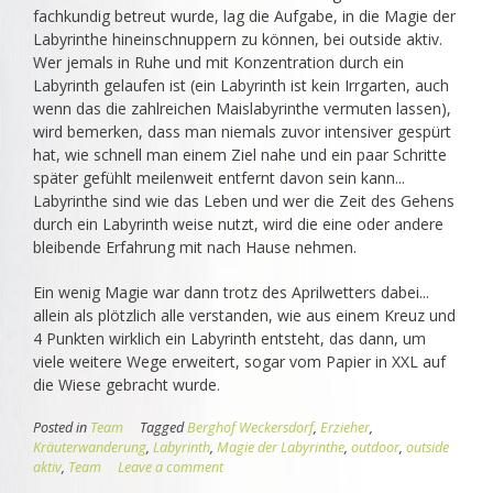
fachkundig betreut wurde, lag die Aufgabe, in die Magie der
Labyrinthe hineinschnuppern zu können, bei outside aktiv.
Wer jemals in Ruhe und mit Konzentration durch ein
Labyrinth gelaufen ist (ein Labyrinth ist kein Irrgarten, auch
wenn das die zahlreichen Maislabyrinthe vermuten lassen),
wird bemerken, dass man niemals zuvor intensiver gespürt
hat, wie schnell man einem Ziel nahe und ein paar Schritte
später gefühlt meilenweit entfernt davon sein kann...
Labyrinthe sind wie das Leben und wer die Zeit des Gehens
durch ein Labyrinth weise nutzt, wird die eine oder andere
bleibende Erfahrung mit nach Hause nehmen.
Ein wenig Magie war dann trotz des Aprilwetters dabei...
allein als plötzlich alle verstanden, wie aus einem Kreuz und
4 Punkten wirklich ein Labyrinth entsteht, das dann, um
viele weitere Wege erweitert, sogar vom Papier in XXL auf
die Wiese gebracht wurde.
Posted in
Team
Tagged
Berghof Weckersdorf
,
Erzieher
,
Kräuterwanderung
,
Labyrinth
,
Magie der Labyrinthe
,
outdoor
,
outside
aktiv
,
Team
Leave a comment