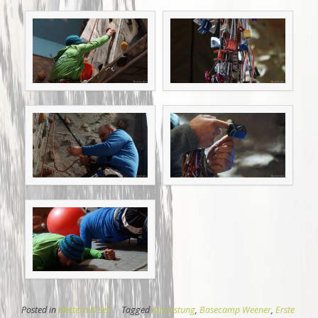
Posted in
Klettern & Seil
Tagged
Ausrüstung
,
Basecamp Weener
,
Erste