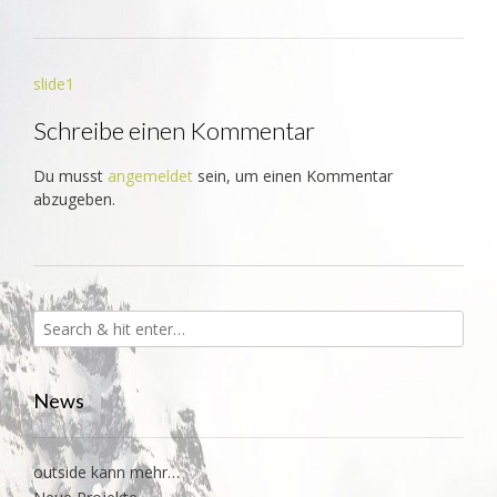
Beitrags-
slide1
Navigation
Schreibe einen Kommentar
Du musst
angemeldet
sein, um einen Kommentar
abzugeben.
News
outside kann mehr…