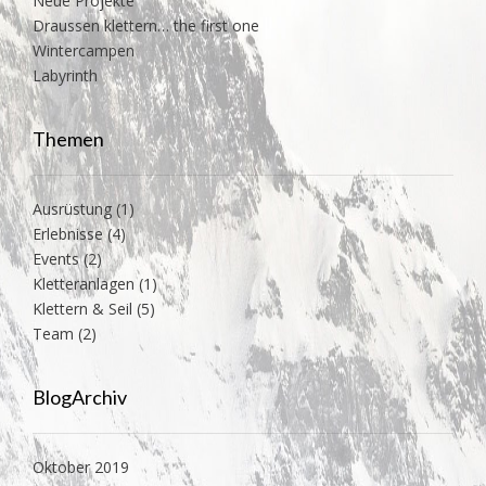
Neue Projekte
Draussen klettern… the first one
Wintercampen
Labyrinth
Themen
Ausrüstung
(1)
Erlebnisse
(4)
Events
(2)
Kletteranlagen
(1)
Klettern & Seil
(5)
Team
(2)
BlogArchiv
Oktober 2019