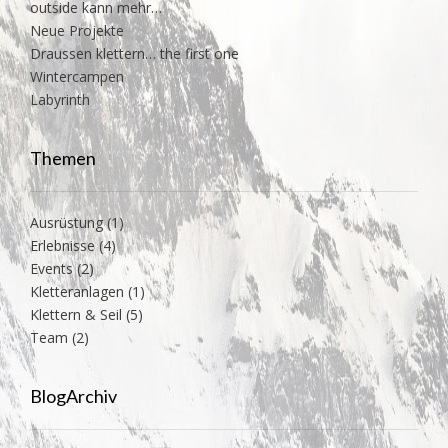
outside kann mehr…
Neue Projekte
Draussen klettern… the first one
Wintercampen
Labyrinth
Themen
Ausrüstung
(1)
Erlebnisse
(4)
Events
(2)
Kletteranlagen
(1)
Klettern & Seil
(5)
Team
(2)
BlogArchiv