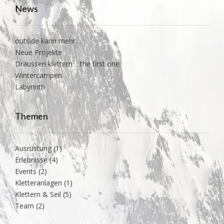
News
outside kann mehr…
Neue Projekte
Draussen klettern… the first one
Wintercampen
Labyrinth
Themen
Ausrüstung
(1)
Erlebnisse
(4)
Events
(2)
Kletteranlagen
(1)
Klettern & Seil
(5)
Team
(2)