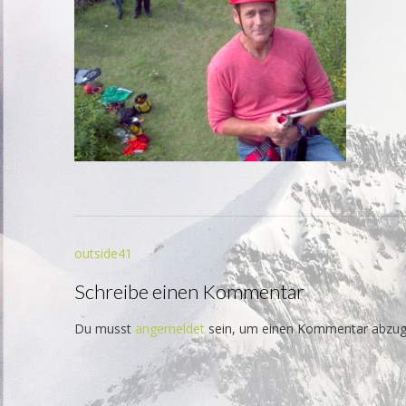
Beitrags-
outside41
Navigation
Schreibe einen Kommentar
Du musst
angemeldet
sein, um einen Kommentar abzug