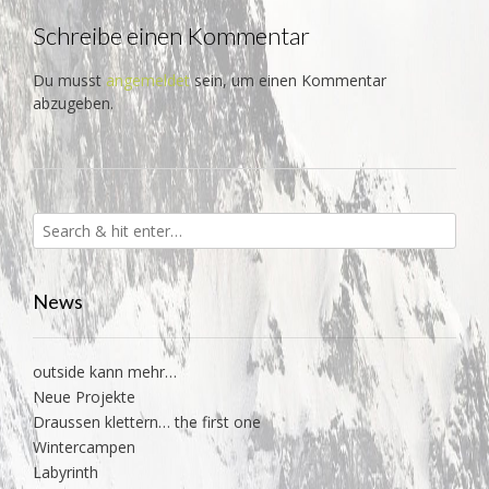
Schreibe einen Kommentar
Du musst
angemeldet
sein, um einen Kommentar
abzugeben.
News
outside kann mehr…
Neue Projekte
Draussen klettern… the first one
Wintercampen
Labyrinth