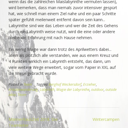
wenn das die zahlreichen Maislabyrinthe vermuten lassen),
wird bemerken, dass man niemals zuvor intensiver gespürt
hat, wie schnell man einem Ziel nahe und ein paar Schritte
später gefühlt meilenweit entfernt davon sein kann...
Labyrinthe sind wie das Leben und wer die Zeit des Gehens
durch ein Labyrinth weise nutzt, wird die eine oder andere
bleibende Erfahrung mit nach Hause nehmen.
Ein wenig Magie war dann trotz des Aprilwetters dabei...
allein als plötzlich alle verstanden, wie aus einem Kreuz und
4 Punkten wirklich ein Labyrinth entsteht, das dann, um
viele weitere Wege erweitert, sogar vom Papier in XXL auf
die Wiese gebracht wurde.
Posted in
Team
Tagged
Berghof Weckersdorf
,
Erzieher
,
Kräuterwanderung
,
Labyrinth
,
Magie der Labyrinthe
,
outdoor
,
outside
aktiv
,
Team
Beitrags-
MännerRausZeit 2018. Die
Wintercampen
Teamleiter
Navigation