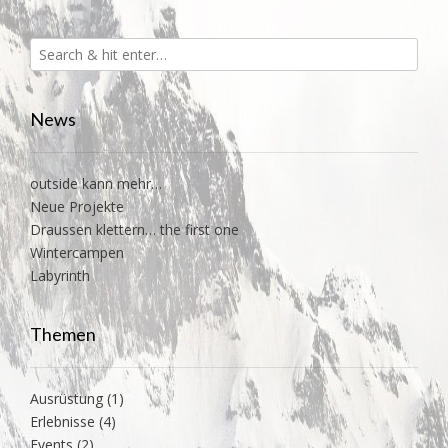
News
outside kann mehr…
Neue Projekte
Draussen klettern… the first one
Wintercampen
Labyrinth
Themen
Ausrüstung
(1)
Erlebnisse
(4)
Events
(2)