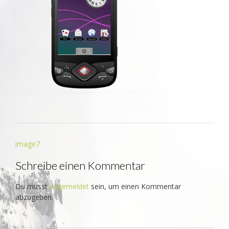
Beitrags-
image7
Navigation
Schreibe einen Kommentar
Du musst
angemeldet
sein, um einen Kommentar
abzugeben.